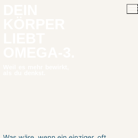
DEIN
KÖRPER
LIEBT
OMEGA-3.
Weil es mehr bewirkt,
als du denkst.
Was wäre, wenn ein einziger, oft